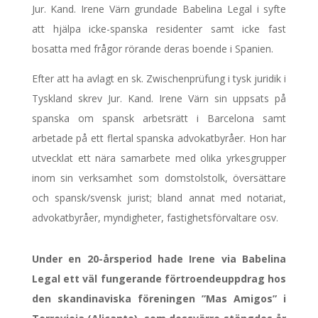
Jur. Kand. Irene Värn grundade Babelina Legal i syfte
att hjälpa icke-spanska residenter samt icke fast
bosatta med frågor rörande deras boende i Spanien.
Efter att ha avlagt en sk. Zwischenprüfung i tysk juridik i
Tyskland skrev Jur. Kand. Irene Värn sin uppsats på
spanska om spansk arbetsrätt i Barcelona samt
arbetade på ett flertal spanska advokatbyråer. Hon har
utvecklat ett nära samarbete med olika yrkesgrupper
inom sin verksamhet som domstolstolk, översättare
och spansk/svensk jurist; bland annat med notariat,
advokatbyråer, myndigheter, fastighetsförvaltare osv.
Under en 20-årsperiod hade Irene via Babelina
Legal ett väl fungerande förtroendeuppdrag hos
den skandinaviska föreningen ”Mas Amigos” i