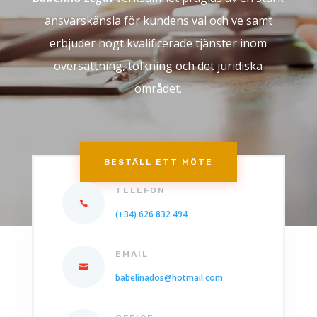
ansvarskänsla för kundens väl och ve samt
erbjuder högt kvalificerade tjänster inom
översättning, tolkning och det juridiska
området.
BESTÄLL ETT MÖTE
TELEFON
(+34) 626 832 494
EMAIL
babelinados@hotmail.com