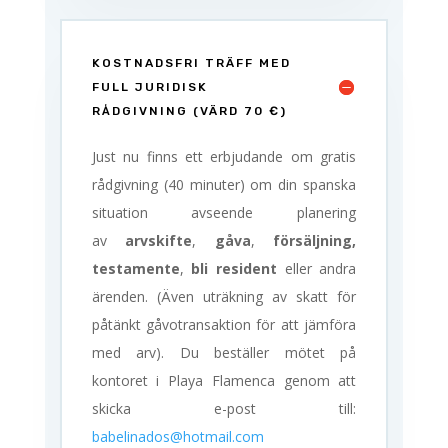
KOSTNADSFRI TRÄFF MED
FULL JURIDISK
RÅDGIVNING (VÄRD 70 €)
Just nu finns ett erbjudande om gratis
rådgivning (40 minuter) om din spanska
situation avseende planering
av
arvskifte
,
gåva
,
försäljning,
testamente
,
bli resident
eller andra
ärenden. (Även uträkning av skatt för
påtänkt gåvotransaktion för att jämföra
med arv). Du beställer mötet på
kontoret i Playa Flamenca genom att
skicka e-post till:
babelinados@hotmail.com