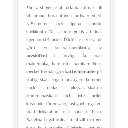
Första steget är att utfärda fullmakt till
sitt ombud hos notarien, ordna med ett
NIE-nummer och öppna spanskt
bankkonto. Det är inte gratis att ärva
egendom i Spanien. Därför är det bra att
göra en kostnadsberäkning av
arvskiftet
i förväg. Är man
make/maka, barn eller barnbarn finns
mycket förmånliga
skattelättnader
på
statlig skatt. Ingen arvtagare kommer
dock undan plusvalia-skatten
(kommunalskatt) och inte heller
kostnader för notarie, fastighetsregister,
skattedeklaration och juridisk hjälp.
Babelina Legal ordnar med allt och ger
löpande personlig rådgivning genom