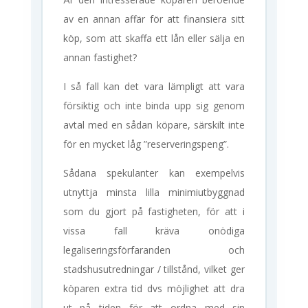
av en annan affär för att finansiera sitt
köp, som att skaffa ett lån eller sälja en
annan fastighet?
I så fall kan det vara lämpligt att vara
försiktig och inte binda upp sig genom
avtal med en sådan köpare, särskilt inte
för en mycket låg ”reserveringspeng”.
Sådana spekulanter kan exempelvis
utnyttja minsta lilla minimiutbyggnad
som du gjort på fastigheten, för att i
vissa fall kräva onödiga
legaliseringsförfaranden och
stadshusutredningar / tillstånd, vilket ger
köparen extra tid dvs möjlighet att dra
ut på tiden för att ordna med sin