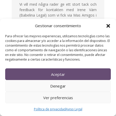
Vi vill med några rader ge ett stort tack och
feedback för kontakten med Irene Värn
(Babelina Legal) som vi fick via Mas Amigos i
juni 2017. Vi fick hjälp av Irene med ett
Gestionar consentimiento
arvskifte, en donation, testamenten samt
löpande tolkhjälp genom åren av våra rätt
Para ofrecer las mejores experiencias, utilizamos tecnologías como las
invecklade grannföreningsmöten och
cookies para almacenar y/o acceder a la información del dispositivo. El
protokoll.
consentimiento de estas tecnologías nos permitirá procesar datos
como el comportamiento de navegación o las identificaciones únicas
Jag tog slutligen över min mors hus i
en este sitio. No consentir o retirar el consentimiento, puede afectar
Torrevieja efter en process som började
negativamente a ciertas características y funciones.
2009 då min far gick bort, utan upprättat
testamente. Processen förlöpte utan synbart
slut då Notarien hävdade att spansk lag
Aceptar
krävde att barnen skulle ärva fadern, till saken
hör att vi är 8 syskon + ett syskonbarn. Vi
Denegar
skulle således tvingas ta fram över 9
fullmakter och personbevis! Ärendet stod
Ver preferencias
helt stilla mellan 2009 och juni 2017 och
mamma var orolig och mådde inte bra pga.
Política de privacidad
Aviso Legal
detta.