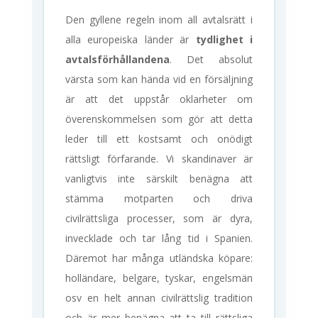
Den gyllene regeln inom all avtalsrätt i
alla europeiska länder är
tydlighet i
avtalsförhållandena
. Det absolut
värsta som kan hända vid en försäljning
är att det uppstår oklarheter om
överenskommelsen som gör att detta
leder till ett kostsamt och onödigt
rättsligt förfarande. Vi skandinaver är
vanligtvis inte särskilt benägna att
stämma motparten och driva
civilrättsliga processer, som är dyra,
invecklade och tar lång tid i Spanien.
Däremot har många utländska köpare:
holländare, belgare, tyskar, engelsmän
osv en helt annan civilrättslig tradition
och är mer benägna att ta till rättsliga