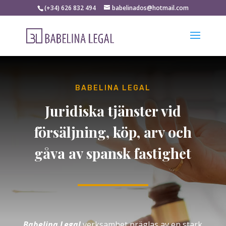
(+34) 626 832 494
babelinados@hotmail.com
BABELINA LEGAL
Juridiska tjänster vid
försäljning, köp, arv och
gåva av spansk fastighet
Babelina Legal
verksamhet präglas av en stark