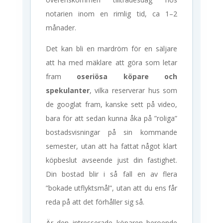
notarien inom en rimlig tid, ca 1–2
månader.
Det kan bli en mardröm för en säljare
att ha med mäklare att göra som letar
fram
oseriösa köpare och
spekulanter
, vilka reserverar hus som
de googlat fram, kanske sett på video,
bara för att sedan kunna åka på ”roliga”
bostadsvisningar på sin kommande
semester, utan att ha fattat något klart
köpbeslut avseende just din fastighet.
Din bostad blir i så fall en av flera
”bokade utflyktsmål”, utan att du ens får
reda på att det förhåller sig så.
Är den intresserade köparen beroende